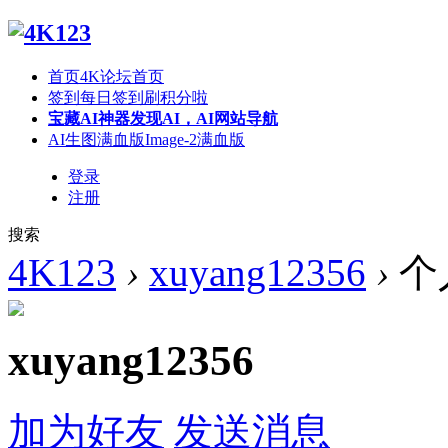
首页
4K论坛首页
签到
每日签到刷积分啦
宝藏AI神器
发现AI，AI网站导航
AI生图满血版
Image-2满血版
登录
注册
搜索
4K123
›
xuyang12356
›
个
xuyang12356
加为好友
发送消息