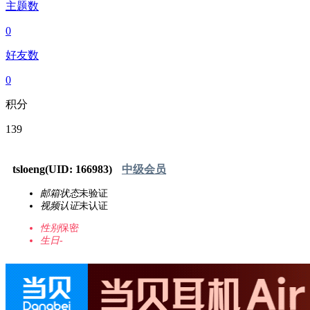
主题数
0
好友数
0
积分
139
tsloeng
(UID: 166983)
中级会员
邮箱状态
未验证
视频认证
未认证
性别
保密
生日
-