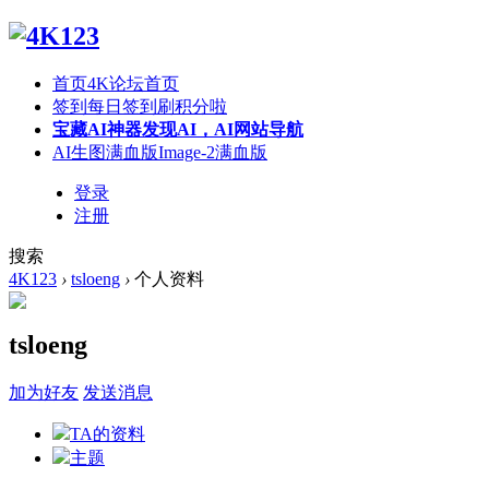
首页
4K论坛首页
签到
每日签到刷积分啦
宝藏AI神器
发现AI，AI网站导航
AI生图满血版
Image-2满血版
登录
注册
搜索
4K123
›
tsloeng
›
个人资料
tsloeng
加为好友
发送消息
TA的资料
主题