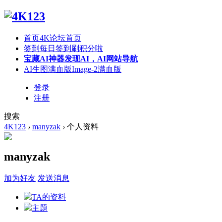
首页
4K论坛首页
签到
每日签到刷积分啦
宝藏AI神器
发现AI，AI网站导航
AI生图满血版
Image-2满血版
登录
注册
搜索
4K123
›
manyzak
›
个人资料
manyzak
加为好友
发送消息
TA的资料
主题