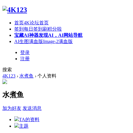
首页
4K论坛首页
签到
每日签到刷积分啦
宝藏AI神器
发现AI，AI网站导航
AI生图满血版
Image-2满血版
登录
注册
搜索
4K123
›
水煮鱼
›
个人资料
水煮鱼
加为好友
发送消息
TA的资料
主题