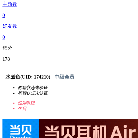
主题数
0
好友数
0
积分
178
水煮鱼
(UID: 174210)
中级会员
邮箱状态
未验证
视频认证
未认证
性别
保密
生日
-