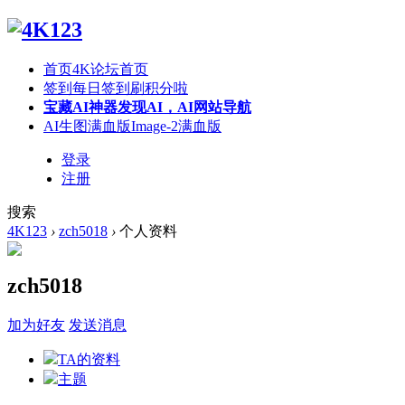
首页
4K论坛首页
签到
每日签到刷积分啦
宝藏AI神器
发现AI，AI网站导航
AI生图满血版
Image-2满血版
登录
注册
搜索
4K123
›
zch5018
›
个人资料
zch5018
加为好友
发送消息
TA的资料
主题