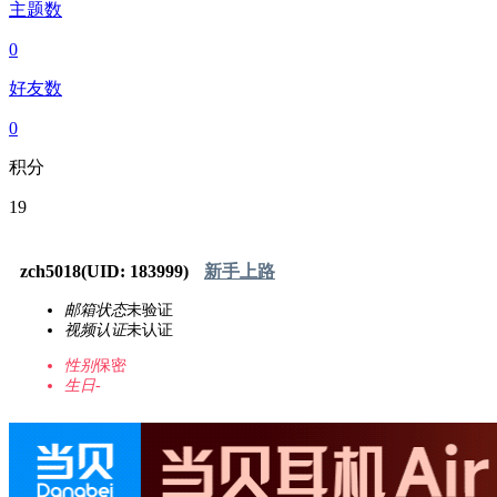
主题数
0
好友数
0
积分
19
zch5018
(UID: 183999)
新手上路
邮箱状态
未验证
视频认证
未认证
性别
保密
生日
-