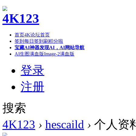
首页
4K论坛首页
签到
每日签到刷积分啦
宝藏AI神器
发现AI，AI网站导航
AI生图满血版
Image-2满血版
登录
注册
搜索
4K123
›
hescaild
›
个人资