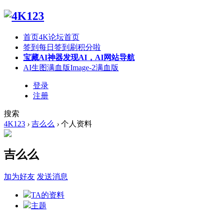
首页
4K论坛首页
签到
每日签到刷积分啦
宝藏AI神器
发现AI，AI网站导航
AI生图满血版
Image-2满血版
登录
注册
搜索
4K123
›
吉么么
›
个人资料
吉么么
加为好友
发送消息
TA的资料
主题