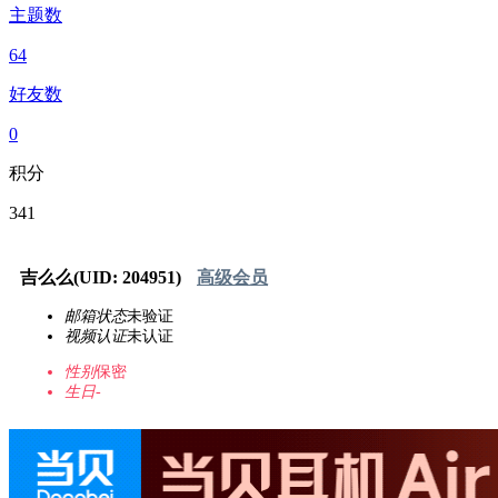
主题数
64
好友数
0
积分
341
吉么么
(UID: 204951)
高级会员
邮箱状态
未验证
视频认证
未认证
性别
保密
生日
-