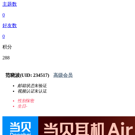
主题数
0
好友数
0
积分
288
范晓波
(UID: 234517)
高级会员
邮箱状态
未验证
视频认证
未认证
性别
保密
生日
-