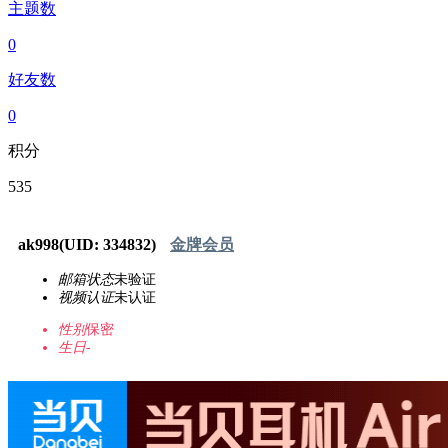
主题数
0
好友数
0
积分
535
ak998
(UID: 334832)
金牌会员
邮箱状态
未验证
视频认证
未认证
性别
保密
生日
-