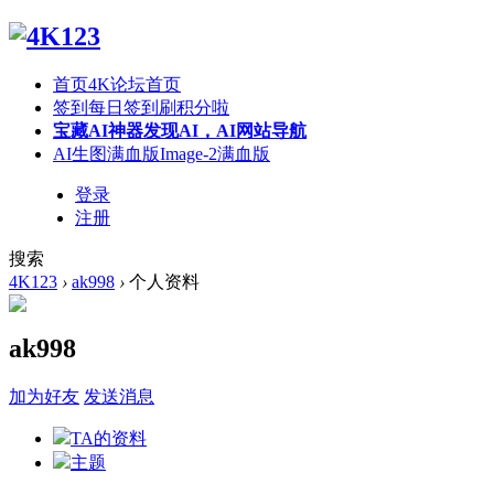
首页
4K论坛首页
签到
每日签到刷积分啦
宝藏AI神器
发现AI，AI网站导航
AI生图满血版
Image-2满血版
登录
注册
搜索
4K123
›
ak998
›
个人资料
ak998
加为好友
发送消息
TA的资料
主题