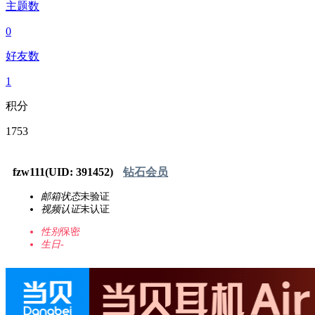
主题数
0
好友数
1
积分
1753
fzw111
(UID: 391452)
钻石会员
邮箱状态
未验证
视频认证
未认证
性别
保密
生日
-