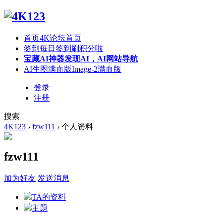
首页
4K论坛首页
签到
每日签到刷积分啦
宝藏AI神器
发现AI，AI网站导航
AI生图满血版
Image-2满血版
登录
注册
搜索
4K123
›
fzw111
›
个人资料
fzw111
加为好友
发送消息
TA的资料
主题