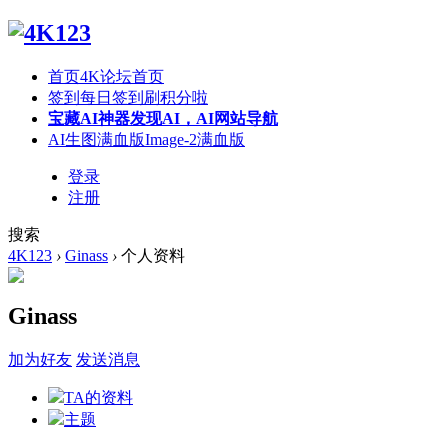
首页
4K论坛首页
签到
每日签到刷积分啦
宝藏AI神器
发现AI，AI网站导航
AI生图满血版
Image-2满血版
登录
注册
搜索
4K123
›
Ginass
›
个人资料
Ginass
加为好友
发送消息
TA的资料
主题