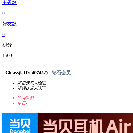
主题数
0
好友数
0
积分
1560
Ginass
(UID: 407452)
钻石会员
邮箱状态
未验证
视频认证
未认证
性别
保密
生日
-