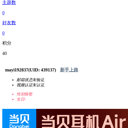
主题数
0
好友数
0
积分
40
mayi192837
(UID: 439137)
新手上路
邮箱状态
未验证
视频认证
未认证
性别
保密
生日
-