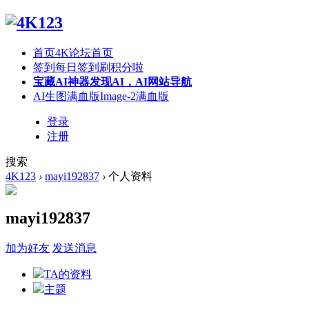
首页
4K论坛首页
签到
每日签到刷积分啦
宝藏AI神器
发现AI，AI网站导航
AI生图满血版
Image-2满血版
登录
注册
搜索
4K123
›
mayi192837
›
个人资料
mayi192837
加为好友
发送消息
TA的资料
主题