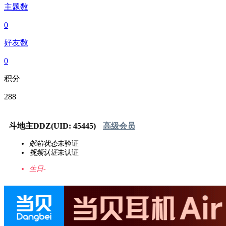
主题数
0
好友数
0
积分
288
斗地主DDZ
(UID: 45445)
高级会员
邮箱状态
未验证
视频认证
未认证
生日
-