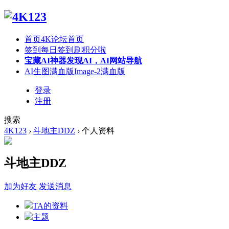
首页
4K论坛首页
签到
每日签到刷积分啦
宝藏AI神器
发现AI，AI网站导航
AI生图满血版
Image-2满血版
登录
注册
搜索
4K123
›
斗地主DDZ
›
个人资料
斗地主DDZ
加为好友
发送消息
TA的资料
主题