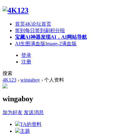
首页
4K论坛首页
签到
每日签到刷积分啦
宝藏AI神器
发现AI，AI网站导航
AI生图满血版
Image-2满血版
登录
注册
搜索
4K123
›
wingaboy
›
个人资料
wingaboy
加为好友
发送消息
TA的资料
主题