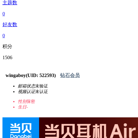
主题数
0
好友数
0
积分
1506
wingaboy
(UID: 522593)
钻石会员
邮箱状态
未验证
视频认证
未认证
性别
保密
生日
-