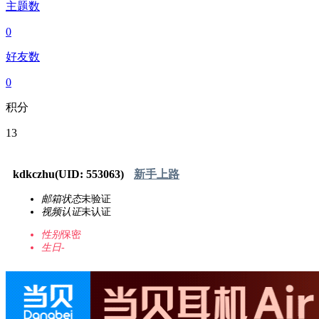
主题数
0
好友数
0
积分
13
kdkczhu
(UID: 553063)
新手上路
邮箱状态
未验证
视频认证
未认证
性别
保密
生日
-