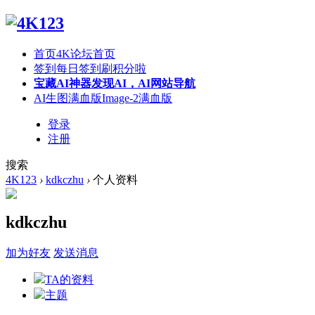
首页
4K论坛首页
签到
每日签到刷积分啦
宝藏AI神器
发现AI，AI网站导航
AI生图满血版
Image-2满血版
登录
注册
搜索
4K123
›
kdkczhu
›
个人资料
kdkczhu
加为好友
发送消息
TA的资料
主题