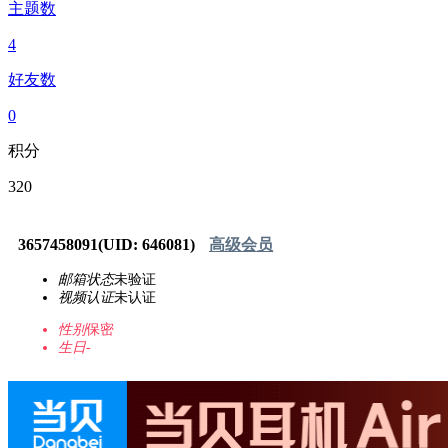
主题数
4
好友数
0
积分
320
3657458091
(UID: 646081)
高级会员
邮箱状态
未验证
视频认证
未认证
性别
保密
生日
-