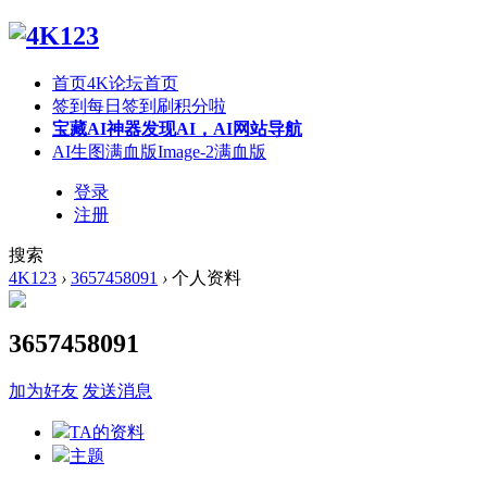
首页
4K论坛首页
签到
每日签到刷积分啦
宝藏AI神器
发现AI，AI网站导航
AI生图满血版
Image-2满血版
登录
注册
搜索
4K123
›
3657458091
›
个人资料
3657458091
加为好友
发送消息
TA的资料
主题