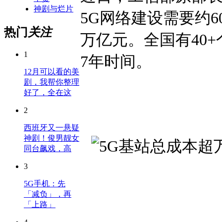
神剧与烂片
5G网络建设需要约6
热门
关注
万亿元。全国有40+
1
7年时间。
12月可以看的美
剧，我帮你整理
好了，全在这
2
西班牙又一悬疑
神剧！俊男靓女
同台飙戏，高
3
5G手机：先
「减负」，再
「上路」