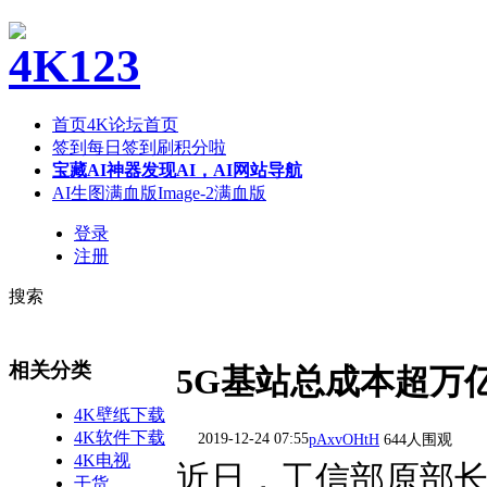
首页
4K论坛首页
签到
每日签到刷积分啦
宝藏AI神器
发现AI，AI网站导航
AI生图满血版
Image-2满血版
登录
注册
搜索
相关分类
5G基站总成本超万
4K壁纸下载
4K软件下载
2019-12-24 07:55
pAxvOHtH
644人围观
4K电视
近日，工信部原部长李
干货