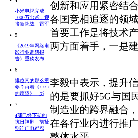
4
创新和应用紧密结合
小米电视完成
各国竞相追逐的领
1000万出货，迎
接新挑战！雷军
首要工作是将技术产
5
两方面着手，一是建
《2019年网络电
影行业调研报
告》重磅发布
6
李毅中表示，提升
排位真的那么重
要？再看《小小
的是要抓好5G与国
的愿望》，彭
7
制造业的跨界融合
4部已经下架的
在各行业内进行推
抗日神剧，胡扯
到连广电都忍
整体水平。