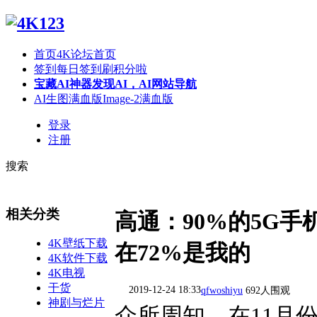
首页
4K论坛首页
签到
每日签到刷积分啦
宝藏AI神器
发现AI，AI网站导航
AI生图满血版
Image-2满血版
登录
注册
搜索
相关分类
高通：90%的5G
4K壁纸下载
在72%是我的
4K软件下载
4K电视
干货
2019-12-24 18:33
qfwoshiyu
692人围观
神剧与烂片
众所周知，在11月份