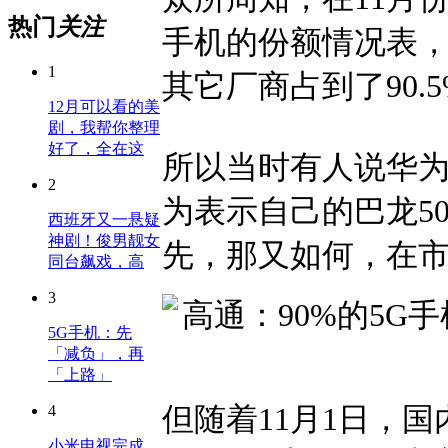
热门
关注
手机的份额情况表，
1
其它厂商占到了90.
12月可以看的美
剧，我帮你整理
好了，全在这
所以当时有人说华
2
为表示自己的巴龙50
西班牙又一悬疑
神剧！俊男靓女
先，那又如何，在
同台飙戏，高
3
5G手机：先
「减负」，再
「上路」
但随着11月1日，
4
小米电视完成