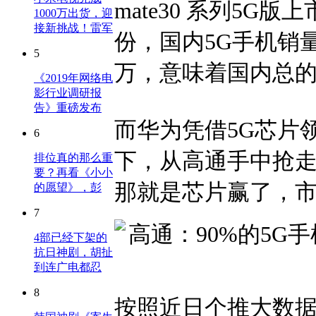
mate30 系列5G
1000万出货，迎
接新挑战！雷军
份，国内5G手机销量破
5
万，意味着国内总的5
《2019年网络电
影行业调研报
告》重磅发布
而华为凭借5G芯片
6
下，从高通手中抢
排位真的那么重
要？再看《小小
那就是芯片赢了，
的愿望》，彭
7
4部已经下架的
抗日神剧，胡扯
到连广电都忍
8
按照近日个推大数据