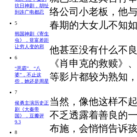
抗日神剧，胡扯
络公司小老板，他
到连广电都忍
春期的大女儿不知
5
韩国神剧《寄生
虫》，贫富差距
让穷人变的邪
他甚至没有什么不
6
《肖申克的救赎》
“恶霸”、“八
等影片都较为熟知
婆”，不止这
些，她还是周星
7
当然，像他这样不
侯勇主演历史正
剧《大秦帝
不乏透露着善良的
国》，豆瓣评
9.3
布施，会悄悄告诉
8