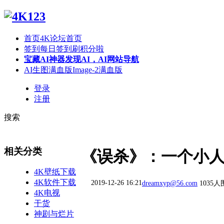
首页
4K论坛首页
签到
每日签到刷积分啦
宝藏AI神器
发现AI，AI网站导航
AI生图满血版
Image-2满血版
登录
注册
搜索
相关分类
《误杀》：一个小
4K壁纸下载
4K软件下载
2019-12-26 16:21
dreamxyp@56.com
1035
4K电视
干货
神剧与烂片