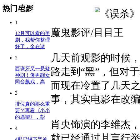
热门
电影
1
魔鬼影评/目目王
12月可以看的美
剧，我帮你整理
好了，全在这
几天前观影的时候
2
路走到“黑”，但对
西班牙又一悬疑
神剧！俊男靓女
同台飙戏，高
而现在冷置了几天
3
事，其实电影在改
排位真的那么重
要？再看《小小
的愿望》，彭
肖央饰演的李维杰
4
就已经通过其言行
4部已经下架的