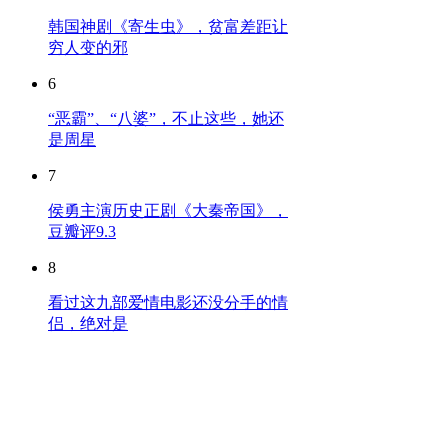
韩国神剧《寄生虫》，贫富差距让
穷人变的邪
6
“恶霸”、“八婆”，不止这些，她还
是周星
7
侯勇主演历史正剧《大秦帝国》，
豆瓣评9.3
8
看过这九部爱情电影还没分手的情
侣，绝对是