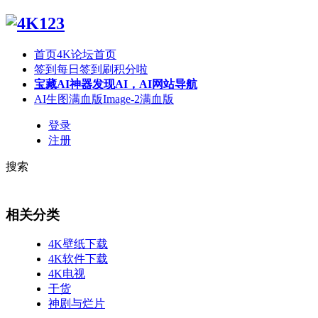
首页
4K论坛首页
签到
每日签到刷积分啦
宝藏AI神器
发现AI，AI网站导航
AI生图满血版
Image-2满血版
登录
注册
搜索
相关分类
4K壁纸下载
4K软件下载
4K电视
干货
神剧与烂片