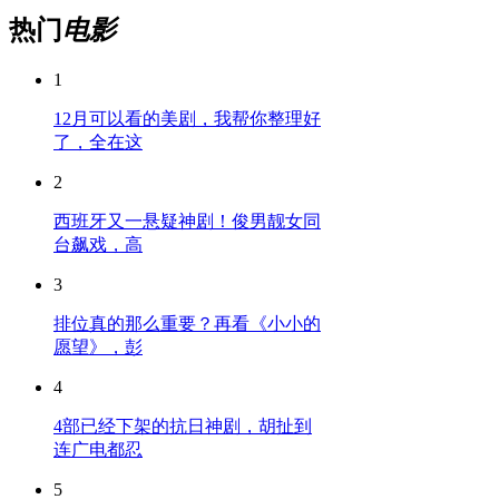
热门
电影
1
12月可以看的美剧，我帮你整理好
了，全在这
2
西班牙又一悬疑神剧！俊男靓女同
台飙戏，高
3
排位真的那么重要？再看《小小的
愿望》，彭
4
4部已经下架的抗日神剧，胡扯到
连广电都忍
5