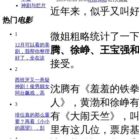
eIxgQwRa
821人围观
神剧与烂片
近年来，似乎又叫
热门
电影
微姐粗略统计了一
1
12月可以看的美
腾、徐峥、王宝强
剧，我帮你整理
好了，全在这
接受。
2
西班牙又一悬疑
沈腾有《羞羞的铁
神剧！俊男靓女
同台飙戏，高
人》，黄渤和徐峥
3
有《大闹天竺》，
排位真的那么重
要？再看《小小
里有这几位，票房
的愿望》，彭