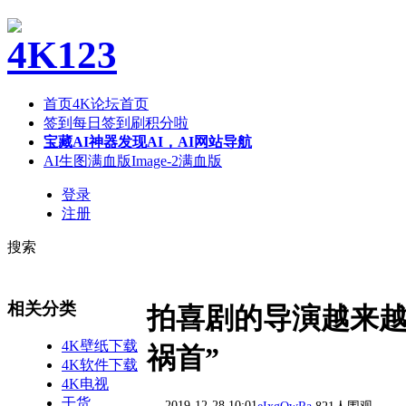
首页
4K论坛首页
签到
每日签到刷积分啦
宝藏AI神器
发现AI，AI网站导航
AI生图满血版
Image-2满血版
登录
注册
搜索
相关分类
拍喜剧的导演越来越
4K壁纸下载
祸首”
4K软件下载
4K电视
干货
2019-12-28 10:01