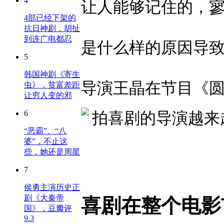
4
让人能够记住的，
4部已经下架的
抗日神剧，胡扯
到连广电都忍
是什么样的原因导
5
韩国神剧《寄生
导演王晶在节目《
虫》，贫富差距
让穷人变的邪
6
“恶霸”、“八
婆”，不止这
些，她还是周星
7
侯勇主演历史正
剧《大秦帝
喜剧在整个电影
国》，豆瓣评
9.3