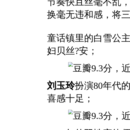
节奏快且丝毫不乱
换毫无违和感，将
童话镇里的白雪公
妇贝丝?安；
刘玉玲
扮演80年代
喜感十足；