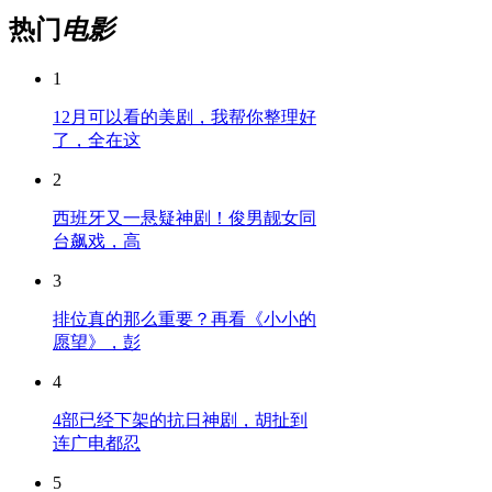
热门
电影
1
12月可以看的美剧，我帮你整理好
了，全在这
2
西班牙又一悬疑神剧！俊男靓女同
台飙戏，高
3
排位真的那么重要？再看《小小的
愿望》，彭
4
4部已经下架的抗日神剧，胡扯到
连广电都忍
5