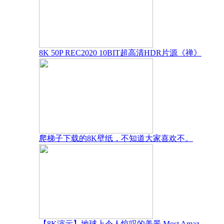
8K 50P REC2020 10BIT超高清HDR片源《禅》
爬梯子下载的8K壁纸，不知道大家喜欢不。
【8K演示】地球上令人惊叹的美景 Most Amaz