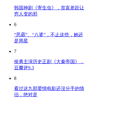
韩国神剧《寄生虫》，贫富差距让
穷人变的邪
6
“恶霸”、“八婆”，不止这些，她还
是周星
7
侯勇主演历史正剧《大秦帝国》，
豆瓣评9.3
8
看过这九部爱情电影还没分手的情
侣，绝对是