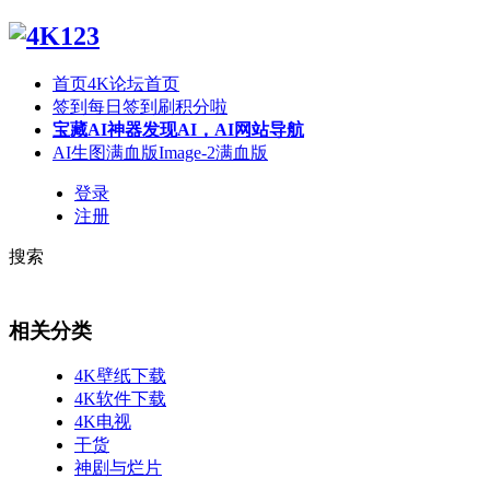
首页
4K论坛首页
签到
每日签到刷积分啦
宝藏AI神器
发现AI，AI网站导航
AI生图满血版
Image-2满血版
登录
注册
搜索
相关分类
4K壁纸下载
4K软件下载
4K电视
干货
神剧与烂片