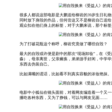
很多人都说这部电影是大鹏送给柳岩的39岁生日礼
同时放下身段的作品，但何尝这又不是柳岩自己送给
观众扣在他们身上的标签，对于大鹏来说，那个标签是
为了打破花瓶这个称呼，柳岩究竟做了哪些自毁？
最大的自毁或许便是剧中的那次“现场卸妆”，在《
淼），母亲离世，父亲瘫痪，弟弟游手好闲，中学毕
东西去伪装自己。
比如满嘴的谎话，比如看不到真实容貌的浓妆艳抹。
电影中小狐仙在镜头面前，对着网友编造着一个又一
播吃各种东西，又为了挣钱，可以与网友见面……