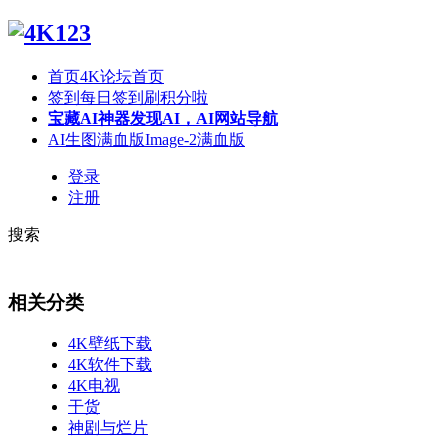
首页
4K论坛首页
签到
每日签到刷积分啦
宝藏AI神器
发现AI，AI网站导航
AI生图满血版
Image-2满血版
登录
注册
搜索
相关分类
4K壁纸下载
4K软件下载
4K电视
干货
神剧与烂片