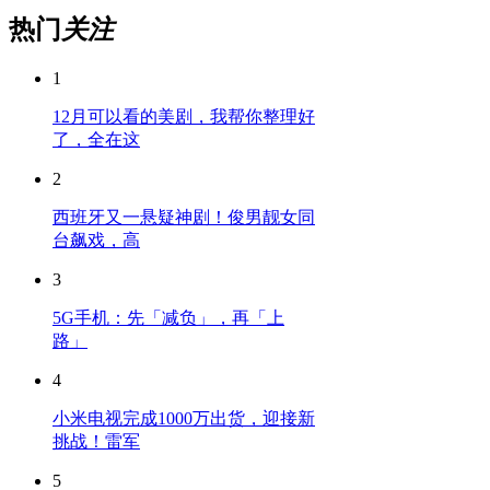
热门
关注
1
12月可以看的美剧，我帮你整理好
了，全在这
2
西班牙又一悬疑神剧！俊男靓女同
台飙戏，高
3
5G手机：先「减负」，再「上
路」
4
小米电视完成1000万出货，迎接新
挑战！雷军
5