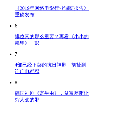
《2019年网络电影行业调研报告》
重磅发布
6
排位真的那么重要？再看《小小的
愿望》，彭
7
4部已经下架的抗日神剧，胡扯到
连广电都忍
8
韩国神剧《寄生虫》，贫富差距让
穷人变的邪