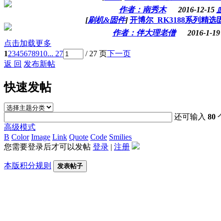
作者：南秀木
2016-12-15
[
刷机&固件
]
开博尔_RK3188系列精
作者：伴大理老僧
2016-1-19
点击加载更多
1
2
3
4
5
6
7
8
9
10
... 27
/ 27 页
下一页
返 回
发布新帖
快速发帖
还可输入
80
高级模式
B
Color
Image
Link
Quote
Code
Smilies
您需要登录后才可以发帖
登录
|
注册
本版积分规则
发表帖子