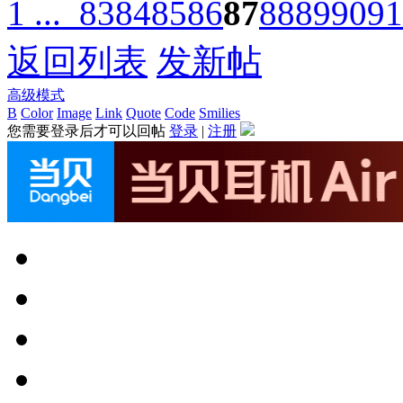
1 ...
83
84
85
86
87
88
89
90
91
返回列表
发新帖
高级模式
B
Color
Image
Link
Quote
Code
Smilies
您需要登录后才可以回帖
登录
|
注册