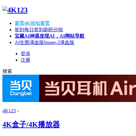
首页
4K论坛首页
签到
每日签到刷积分啦
宝藏AI神器
发现AI，AI网站导航
AI生图满血版
Image-2满血版
登录
注册
搜索
4K123
›
4K盒子/4K播放器