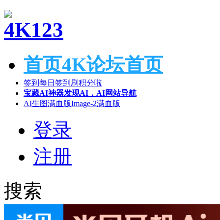
首页
4K论坛首页
签到
每日签到刷积分啦
宝藏AI神器
发现AI，AI网站导航
AI生图满血版
Image-2满血版
登录
注册
搜索