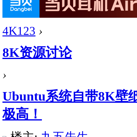
4K123
›
8K资源讨论
›
Ubuntu系统自带8K壁
极高！
楼主:
九五先生