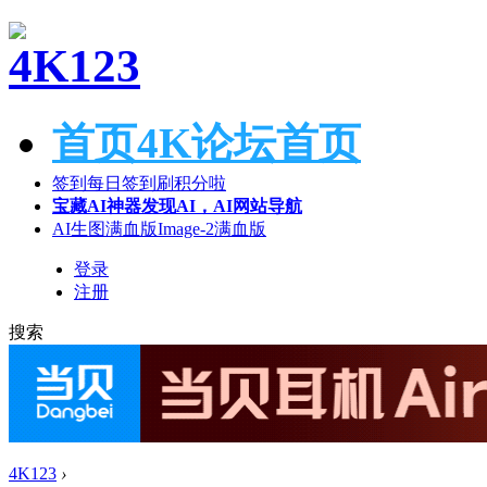
首页
4K论坛首页
签到
每日签到刷积分啦
宝藏AI神器
发现AI，AI网站导航
AI生图满血版
Image-2满血版
登录
注册
搜索
4K123
›