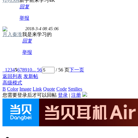
yzy6504
新手前来学习4K
回复
举报
2018-3-4 08:45:06
月入秦淮
我是来学习的
回复
举报
1
2
3
4
5
6
7
8
9
10
... 56
/ 56 页
下一页
返回列表
发新帖
高级模式
B
Color
Image
Link
Quote
Code
Smilies
您需要登录后才可以回帖
登录
|
注册