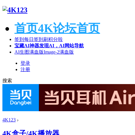
首页
4K论坛首页
签到
每日签到刷积分啦
宝藏AI神器
发现AI，AI网站导航
AI生图满血版
Image-2满血版
登录
注册
搜索
4K123
›
4K盒子/4K播放器