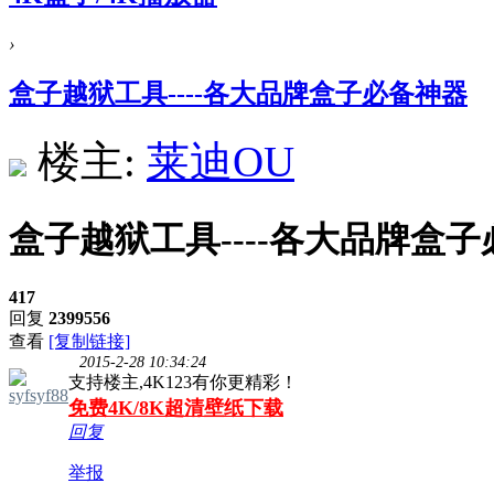
›
盒子越狱工具----各大品牌盒子必备神器
楼主:
莱迪OU
盒子越狱工具----各大品牌盒
417
回复
2399556
查看
[复制链接]
2015-2-28 10:34:24
支持楼主,4K123有你更精彩！
syfsyf88
免费4K/8K超清壁纸下载
回复
举报