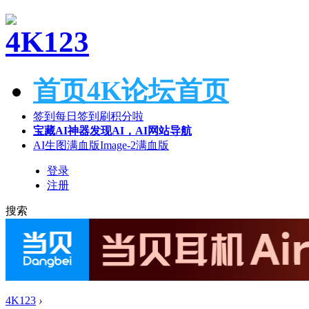
首页
4K论坛首页
签到
每日签到刷积分啦
宝藏AI神器
发现AI，AI网站导航
AI生图满血版
Image-2满血版
登录
注册
搜索
4K123
›