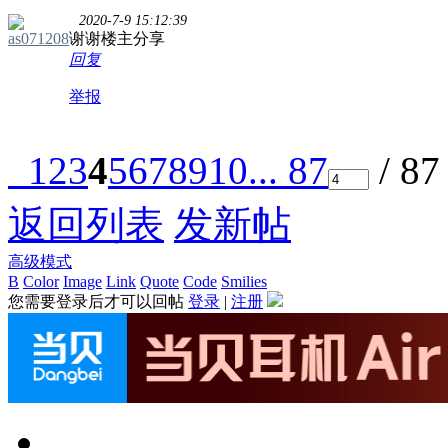
2020-7-9 15:12:39
as071208
谢谢楼主分享
回复
举报
1
2
3
4
5
6
7
8
9
10
... 87
/ 8
返回列表
发新帖
高级模式
B
Color
Image
Link
Quote
Code
Smilies
您需要登录后才可以回帖
登录
|
注册