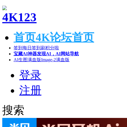
首页
4K论坛首页
签到
每日签到刷积分啦
宝藏AI神器
发现AI，AI网站导航
AI生图满血版
Image-2满血版
登录
注册
搜索